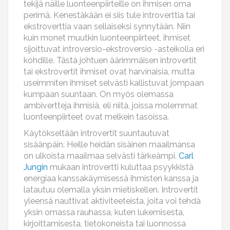
tekijä näille luonteenpiirteille on ihmisen oma
perimä. Kenestäkään ei siis tule introverttia tai
ekstroverttia vaan sellaiseksi synnytään. Niin
kuin monet muutkin luonteenpiirteet, ihmiset
sijoittuvat introversio-ekstroversio -asteikolla eri
kohdille. Tästä johtuen äärimmäisen introvertit
tai ekstrovertit ihmiset ovat harvinaisia, mutta
useimmiten ihmiset selvästi kallistuvat jompaan
kumpaan suuntaan. On myös olemassa
ambivertteja ihmisiä, eli niitä, joissa molemmat
luonteenpiirteet ovat melkein tasoissa.
Käytökseltään introvertit suuntautuvat
sisäänpäin. Heille heidän sisäinen maailmansa
on ulkoista maailmaa selvästi tärkeämpi.
Carl
Jungin
mukaan introvertti kuluttaa psyykkistä
energiaa kanssakäymisessä ihmisten kanssa ja
latautuu olemalla yksin mietiskellen. Introvertit
yleensä nauttivat aktiviteeteista, joita voi tehdä
yksin omassa rauhassa, kuten lukemisesta,
kirjoittamisesta, tietokoneista tai luonnossa