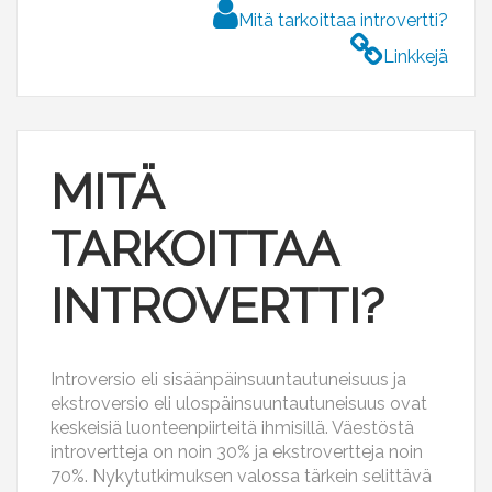
Mitä tarkoittaa introvertti?
Linkkejä
MITÄ
TARKOITTAA
INTROVERTTI?
Introversio eli sisäänpäinsuuntautuneisuus ja
ekstroversio eli ulospäinsuuntautuneisuus ovat
keskeisiä luonteenpiirteitä ihmisillä. Väestöstä
introvertteja on noin 30% ja ekstrovertteja noin
70%. Nykytutkimuksen valossa tärkein selittävä