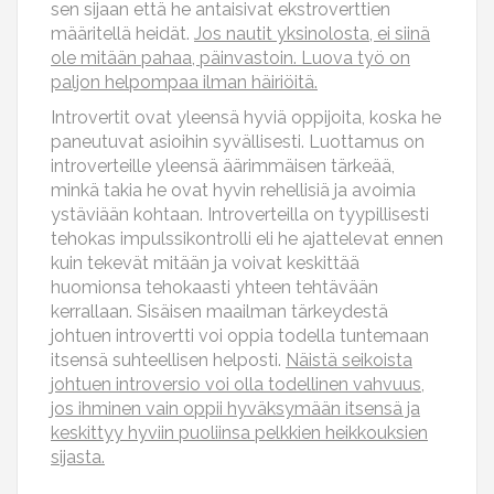
sen sijaan että he antaisivat ekstroverttien
määritellä heidät.
Jos nautit yksinolosta, ei siinä
ole mitään pahaa, päinvastoin. Luova työ on
paljon helpompaa ilman häiriöitä.
Introvertit ovat yleensä hyviä oppijoita, koska he
paneutuvat asioihin syvällisesti. Luottamus on
introverteille yleensä äärimmäisen tärkeää,
minkä takia he ovat hyvin rehellisiä ja avoimia
ystäviään kohtaan. Introverteilla on tyypillisesti
tehokas impulssikontrolli eli he ajattelevat ennen
kuin tekevät mitään ja voivat keskittää
huomionsa tehokaasti yhteen tehtävään
kerrallaan. Sisäisen maailman tärkeydestä
johtuen introvertti voi oppia todella tuntemaan
itsensä suhteellisen helposti.
Näistä seikoista
johtuen introversio voi olla todellinen vahvuus,
jos ihminen vain oppii hyväksymään itsensä ja
keskittyy hyviin puoliinsa pelkkien heikkouksien
sijasta.