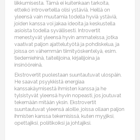
liikkumisesta. Tämä ei kuitenkaan tarkoita,
etteikö introverteilla olisi ystäviä. Heillä on
yleensä vain muutamia todella hyviä ystäviä,
joiden kanssa voi jakaa ideoita ja keskustella
asioista todella syvällisesti. Introvertit
menestyvät yleensä hyvin ammateissa, jotka
vaativat paljon ajattelutyötä ja pohdiskelua, ja
joissa on vähemmän tiimityöskentelyä, esim.
tiedemiehinä, taiteilijoina, kirjailijoina ja
insinööreinä.
Ekstrovertit puolestaan suuntautuvat ulospäin.
He saavat psyykkistä energiaa
kanssakäymisestä ihmisten kanssa ja he
tylsistyvät yleensä hyvin nopeasti, jos joutuvat
tekemään mitään yksin. Ekstrovertit
suuntautuvat yleensä aloille, joissa ollaan paljon
ihmisten kanssa tekemisissä, kuten myyjiksi,
opettajiksi, poliitikoiksi ja johtajiksi.