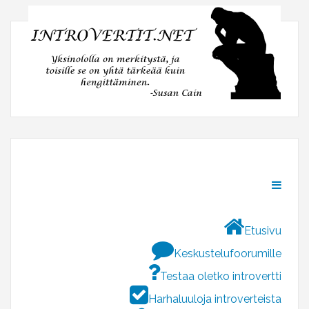
Etusivu
Keskustelufoorumille
Testaa oletko introvertti
Harhaluuloja introverteista