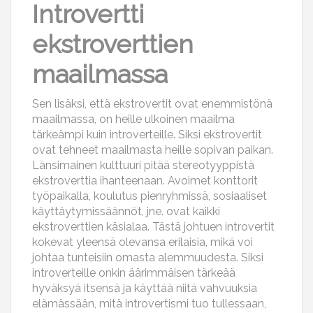
Introvertti
ekstroverttien
maailmassa
Sen lisäksi, että ekstrovertit ovat enemmistönä
maailmassa, on heille ulkoinen maailma
tärkeämpi kuin introverteille. Siksi ekstrovertit
ovat tehneet maailmasta heille sopivan paikan.
Länsimainen kulttuuri pitää stereotyyppistä
ekstroverttia ihanteenaan. Avoimet konttorit
työpaikalla, koulutus pienryhmissä, sosiaaliset
käyttäytymissäännöt, jne. ovat kaikki
ekstroverttien käsialaa. Tästä johtuen introvertit
kokevat yleensä olevansa erilaisia, mikä voi
johtaa tunteisiin omasta alemmuudesta. Siksi
introverteille onkin äärimmäisen tärkeää
hyväksyä itsensä ja käyttää niitä vahvuuksia
elämässään, mitä introvertismi tuo tullessaan,