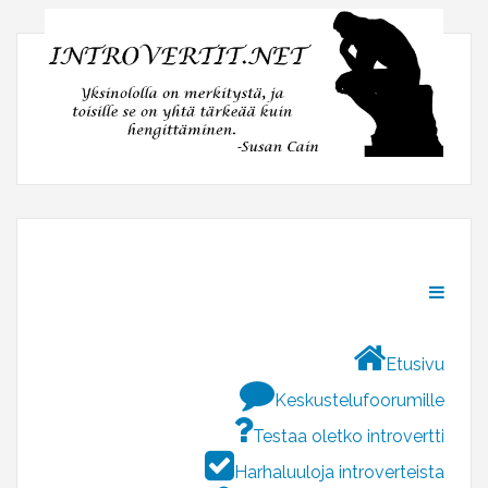
Etusivu
Keskustelufoorumille
Testaa oletko introvertti
Harhaluuloja introverteista