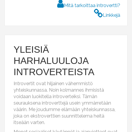
Mitä tarkoittaa introvertti?
Linkkejä
YLEISIÄ
HARHALUULOJA
INTROVERTEISTA
Introvertit ovat hiljainen vähemmistö
yhteiskunnassa. Noin kolmannes ihmisistä
voidaan luokitella introverteiksi. Tämän
seurauksena introverttejä usein ymmärretään
väärin. Me joudumme elämään yhteiskunnassa,
joka on ekstroverttien suunnittelema heitä
itseään varten.
Monet sosiaaliset käytännöt ja ajanvietteet ovat