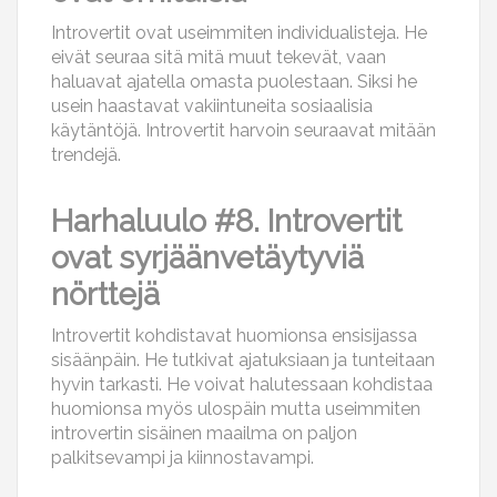
Introvertit ovat useimmiten individualisteja. He
eivät seuraa sitä mitä muut tekevät, vaan
haluavat ajatella omasta puolestaan. Siksi he
usein haastavat vakiintuneita sosiaalisia
käytäntöjä. Introvertit harvoin seuraavat mitään
trendejä.
Harhaluulo #8. Introvertit
ovat syrjäänvetäytyviä
nörttejä
Introvertit kohdistavat huomionsa ensisijassa
sisäänpäin. He tutkivat ajatuksiaan ja tunteitaan
hyvin tarkasti. He voivat halutessaan kohdistaa
huomionsa myös ulospäin mutta useimmiten
introvertin sisäinen maailma on paljon
palkitsevampi ja kiinnostavampi.