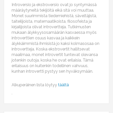
Introversio ja ekstroversio ovat jo syntymässä
määräytyneitä tekijöitä eikä sitä voi muuttaa.
Monet suurimmista tiedemiehistä, säveltäjistä,
taiteilijoista, matemaatikoista, filosofeista ja
kirjailijoista olivat introvertteja. Tutkimusten
mukaan älykkyysosamäärän kasvaessa myös
introverttien osuus kasvaa ja kaikkein
älykkäimmistä ihmisistä jo kaksi kolmasosaa on
introvertteja. Koska ekstrovertit hallitsevat
maailmaa, monet introvertit tuntevat olevansa
jotenkin outoja, koska he ovat erilaisia. Tämä
erilaisuus on kuitenkin todellinen vahvuus,
kunhan introvertti pystyy sen hyväksymään.
Alkuperäinen lista löytyy
täältä
.