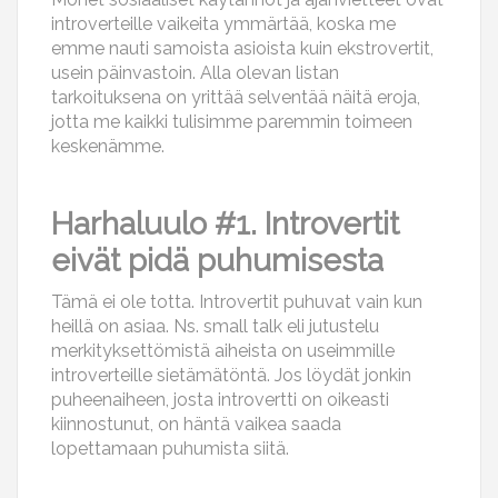
introverteille vaikeita ymmärtää, koska me
emme nauti samoista asioista kuin ekstrovertit,
usein päinvastoin. Alla olevan listan
tarkoituksena on yrittää selventää näitä eroja,
jotta me kaikki tulisimme paremmin toimeen
keskenämme.
Harhaluulo #1. Introvertit
eivät pidä puhumisesta
Tämä ei ole totta. Introvertit puhuvat vain kun
heillä on asiaa. Ns. small talk eli jutustelu
merkityksettömistä aiheista on useimmille
introverteille sietämätöntä. Jos löydät jonkin
puheenaiheen, josta introvertti on oikeasti
kiinnostunut, on häntä vaikea saada
lopettamaan puhumista siitä.