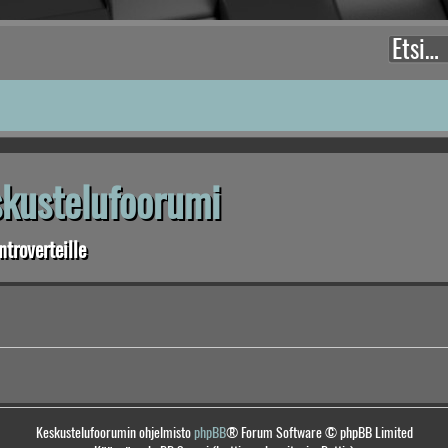
eskustelufoorumi
troverteille
Keskustelufoorumin ohjelmisto
phpBB
® Forum Software © phpBB Limited