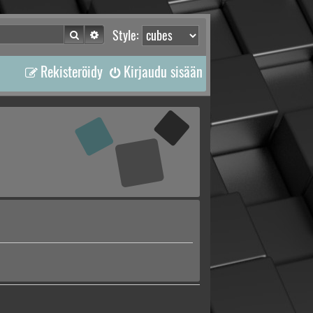
Etsi
Tarkennettu haku
Style:
Rekisteröidy
Kirjaudu sisään