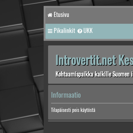
Etusivu
Pikalinkit
UKK
Introvertit.net K
Kohtaamispaikka kaikille Suomen in
Informaatio
Tilapäisesti pois käytöstä