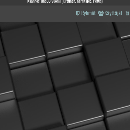
Käännös: phpBB Suomi (lurttinen, harritapio, Pettis)
Ryhmät
Käyttäjät