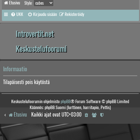
Etusivu
Style:
UKK
Kirjaudu sisään
Rekisteröidy
Introvertit.net
Keskustelufoorumi
Informaatio
Tilapäisesti pois käytöstä
Keskustelufoorumin ohjelmisto
phpBB
® Forum Software © phpBB Limited
Käännös: phpBB Suomi (lurttinen, harritapio, Pettis)
Etusivu
Kaikki ajat ovat
UTC+03:00