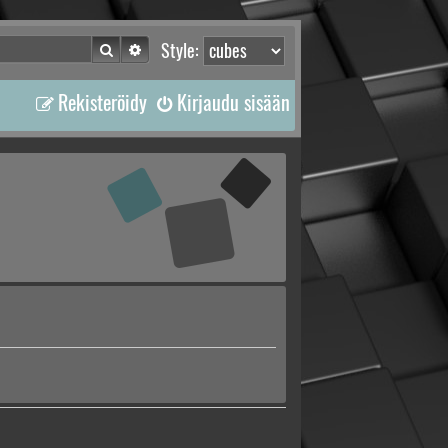
Etsi
Tarkennettu haku
Style:
Rekisteröidy
Kirjaudu sisään