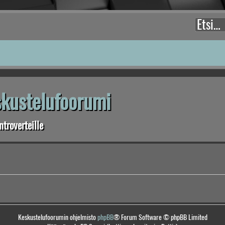
eskustelufoorumi
troverteille
Keskustelufoorumin ohjelmisto
phpBB
® Forum Software © phpBB Limited