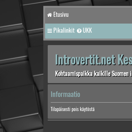
Etusivu
Pikalinkit
UKK
Introvertit.net K
Kohtaamispaikka kaikille Suomen in
Informaatio
Tilapäisesti pois käytöstä