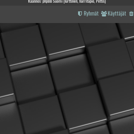
Käännös: phpBB Suomi (lurttinen, harritapio, Pettis)
Ryhmät
Käyttäjät