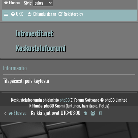
Etusivu
Style:
UKK
Kirjaudu sisään
Rekisteröidy
Introvertit.net
Keskustelufoorumi
Informaatio
Tilapäisesti pois käytöstä
Keskustelufoorumin ohjelmisto
phpBB
® Forum Software © phpBB Limited
Käännös: phpBB Suomi (lurttinen, harritapio, Pettis)
Etusivu
Kaikki ajat ovat
UTC+03:00