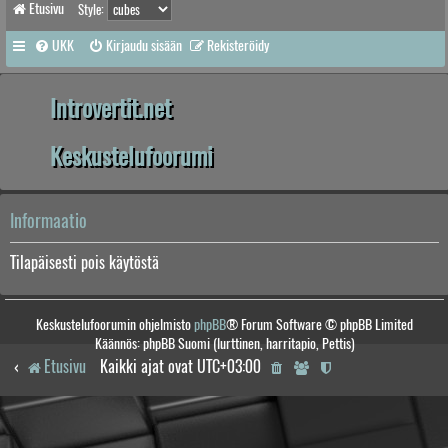
Etusivu
Style:
UKK
Kirjaudu sisään
Rekisteröidy
Introvertit.net
Keskustelufoorumi
Informaatio
Tilapäisesti pois käytöstä
Keskustelufoorumin ohjelmisto
phpBB
® Forum Software © phpBB Limited
Käännös: phpBB Suomi (lurttinen, harritapio, Pettis)
Etusivu
Kaikki ajat ovat
UTC+03:00