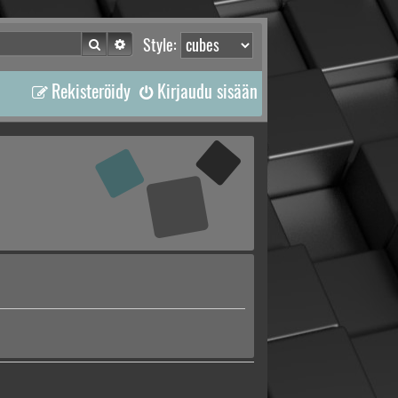
Etsi
Tarkennettu haku
Style:
Rekisteröidy
Kirjaudu sisään