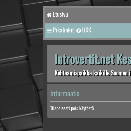
Etusivu
Pikalinkit
UKK
Introvertit.net K
Kohtaamispaikka kaikille Suomen in
Informaatio
Tilapäisesti pois käytöstä