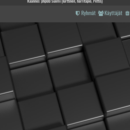
Käännös: phpBB Suomi (lurttinen, harritapio, Pettis)
Ryhmät
Käyttäjät