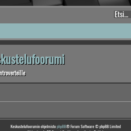
eskustelufoorumi
troverteille
Keskustelufoorumin ohjelmisto
phpBB
® Forum Software © phpBB Limited