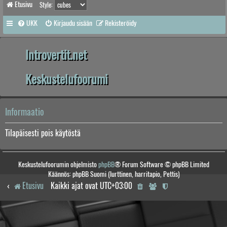
Etusivu
Style:
UKK
Kirjaudu sisään
Rekisteröidy
Introvertit.net
Keskustelufoorumi
Informaatio
Tilapäisesti pois käytöstä
Keskustelufoorumin ohjelmisto
phpBB
® Forum Software © phpBB Limited
Käännös: phpBB Suomi (lurttinen, harritapio, Pettis)
Etusivu
Kaikki ajat ovat
UTC+03:00