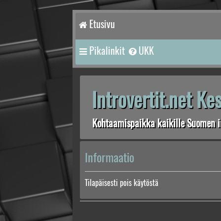
Etusivu
Pikalinkit
UKK
Introvertit.net K
Kohtaamispaikka kaikille Suomen in
Informaatio
Tilapäisesti pois käytöstä