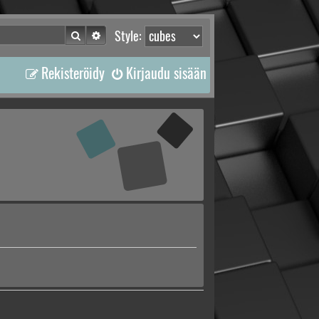
Etsi
Tarkennettu haku
Style:
Rekisteröidy
Kirjaudu sisään