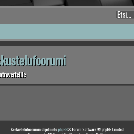
eskustelufoorumi
troverteille
Keskustelufoorumin ohjelmisto
phpBB
® Forum Software © phpBB Limited