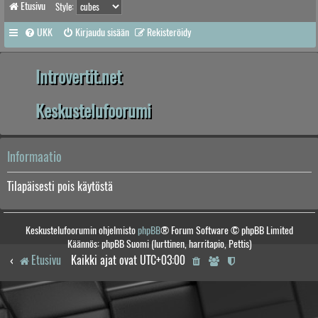
Etusivu
Style:
UKK
Kirjaudu sisään
Rekisteröidy
Introvertit.net
Keskustelufoorumi
Informaatio
Tilapäisesti pois käytöstä
Keskustelufoorumin ohjelmisto
phpBB
® Forum Software © phpBB Limited
Käännös: phpBB Suomi (lurttinen, harritapio, Pettis)
Etusivu
Kaikki ajat ovat
UTC+03:00