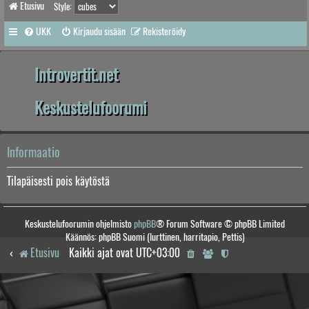
Etusivu
Style:
UKK
Kirjaudu sisään
Rekisteröidy
Introvertit.net
Keskustelufoorumi
Informaatio
Tilapäisesti pois käytöstä
Keskustelufoorumin ohjelmisto
phpBB
® Forum Software © phpBB Limited
Käännös: phpBB Suomi (lurttinen, harritapio, Pettis)
Etusivu
Kaikki ajat ovat
UTC+03:00