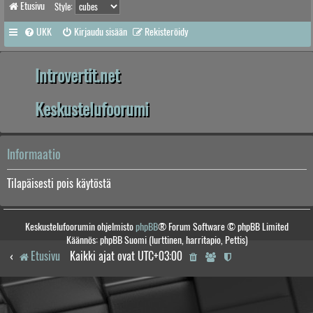
Etusivu
Style:
UKK
Kirjaudu sisään
Rekisteröidy
Introvertit.net
Keskustelufoorumi
Informaatio
Tilapäisesti pois käytöstä
Keskustelufoorumin ohjelmisto
phpBB
® Forum Software © phpBB Limited
Käännös: phpBB Suomi (lurttinen, harritapio, Pettis)
Etusivu
Kaikki ajat ovat
UTC+03:00