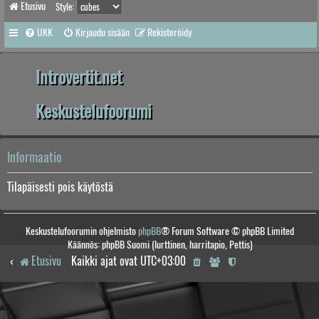
Etusivu
Style:
UKK
Kirjaudu sisään
Rekisteröidy
Introvertit.net
Keskustelufoorumi
Informaatio
Tilapäisesti pois käytöstä
Keskustelufoorumin ohjelmisto
phpBB
® Forum Software © phpBB Limited
Käännös: phpBB Suomi (lurttinen, harritapio, Pettis)
Etusivu
Kaikki ajat ovat
UTC+03:00