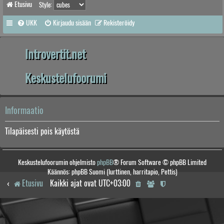
Etusivu
Style:
UKK
Kirjaudu sisään
Rekisteröidy
Introvertit.net
Keskustelufoorumi
Informaatio
Tilapäisesti pois käytöstä
Keskustelufoorumin ohjelmisto
phpBB
® Forum Software © phpBB Limited
Käännös: phpBB Suomi (lurttinen, harritapio, Pettis)
Etusivu
Kaikki ajat ovat
UTC+03:00