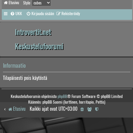
Etusivu
Style:
UKK
Kirjaudu sisään
Rekisteröidy
Introvertit.net
Keskustelufoorumi
Informaatio
Tilapäisesti pois käytöstä
Keskustelufoorumin ohjelmisto
phpBB
® Forum Software © phpBB Limited
Käännös: phpBB Suomi (lurttinen, harritapio, Pettis)
Etusivu
Kaikki ajat ovat
UTC+03:00