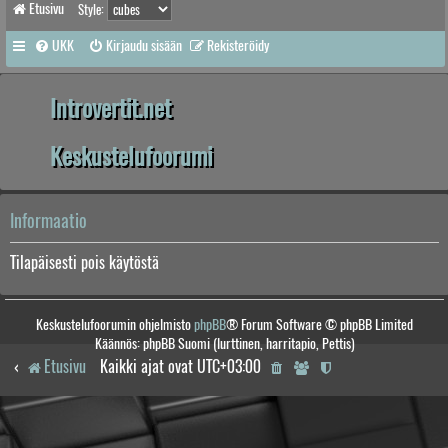
Etusivu
Style:
UKK
Kirjaudu sisään
Rekisteröidy
Introvertit.net
Keskustelufoorumi
Informaatio
Tilapäisesti pois käytöstä
Keskustelufoorumin ohjelmisto
phpBB
® Forum Software © phpBB Limited
Käännös: phpBB Suomi (lurttinen, harritapio, Pettis)
Etusivu
Kaikki ajat ovat
UTC+03:00