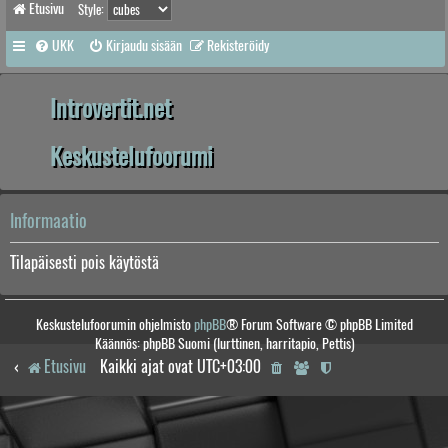
Etusivu
Style:
UKK
Kirjaudu sisään
Rekisteröidy
Introvertit.net
Keskustelufoorumi
Informaatio
Tilapäisesti pois käytöstä
Keskustelufoorumin ohjelmisto
phpBB
® Forum Software © phpBB Limited
Käännös: phpBB Suomi (lurttinen, harritapio, Pettis)
Etusivu
Kaikki ajat ovat
UTC+03:00