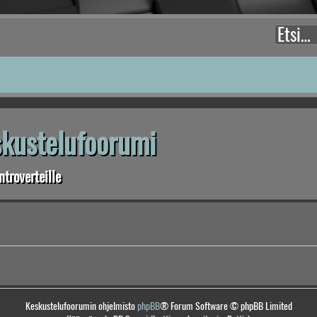
eskustelufoorumi
troverteille
Keskustelufoorumin ohjelmisto
phpBB
® Forum Software © phpBB Limited