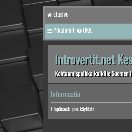
Etusivu
Pikalinkit
UKK
Introvertit.net K
Kohtaamispaikka kaikille Suomen in
Informaatio
Tilapäisesti pois käytöstä