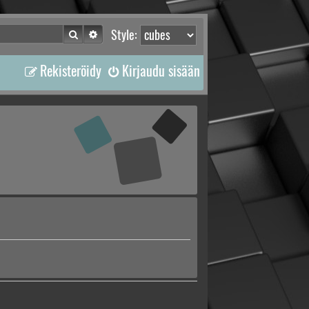
Etsi
Tarkennettu haku
Style:
Rekisteröidy
Kirjaudu sisään