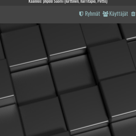
Käännös: phpBB Suomi (lurttinen, harritapio, Pettis)
Ryhmät
Käyttäjät