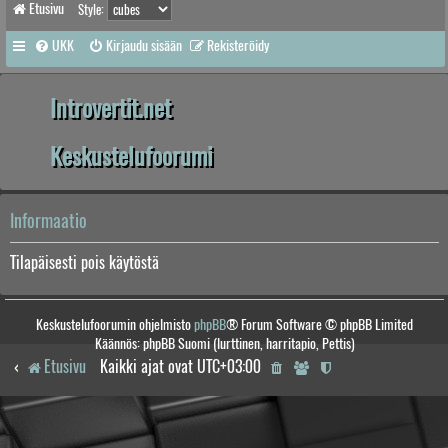
Etusivu
Style:
UKK
Kirjaudu sisään
Rekisteröidy
Introvertit.net
Keskustelufoorumi
Informaatio
Tilapäisesti pois käytöstä
Keskustelufoorumin ohjelmisto
phpBB
® Forum Software © phpBB Limited
Käännös: phpBB Suomi (lurttinen, harritapio, Pettis)
Etusivu
Kaikki ajat ovat
UTC+03:00