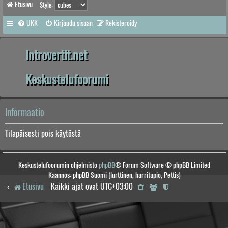
Etusivu
Style:
UKK
Kirjaudu sisään
Rekisteröidy
Introvertit.net
Keskustelufoorumi
Informaatio
Tilapäisesti pois käytöstä
Keskustelufoorumin ohjelmisto
phpBB
® Forum Software © phpBB Limited
Käännös: phpBB Suomi (lurttinen, harritapio, Pettis)
Etusivu
Kaikki ajat ovat
UTC+03:00