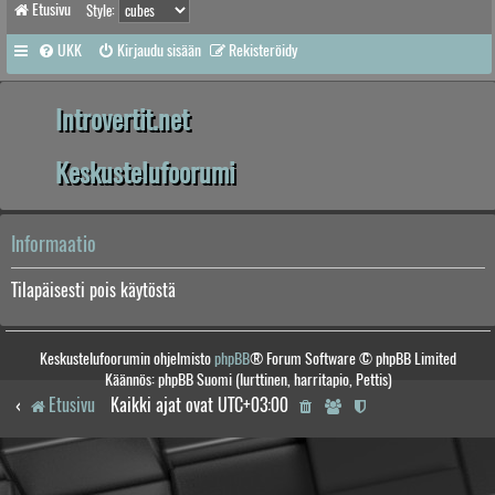
Etusivu
Style:
UKK
Kirjaudu sisään
Rekisteröidy
Introvertit.net
Keskustelufoorumi
Informaatio
Tilapäisesti pois käytöstä
Keskustelufoorumin ohjelmisto
phpBB
® Forum Software © phpBB Limited
Käännös: phpBB Suomi (lurttinen, harritapio, Pettis)
Etusivu
Kaikki ajat ovat
UTC+03:00