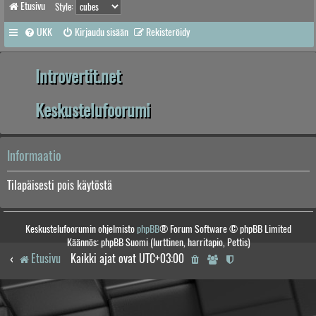
Etusivu
Style:
UKK
Kirjaudu sisään
Rekisteröidy
Introvertit.net
Keskustelufoorumi
Informaatio
Tilapäisesti pois käytöstä
Keskustelufoorumin ohjelmisto
phpBB
® Forum Software © phpBB Limited
Käännös: phpBB Suomi (lurttinen, harritapio, Pettis)
Etusivu
Kaikki ajat ovat
UTC+03:00