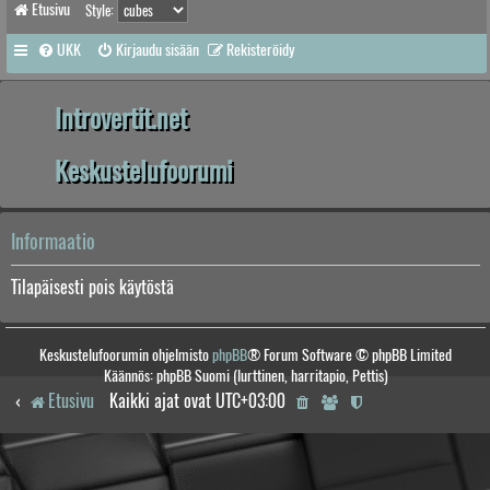
Etusivu
Style:
UKK
Kirjaudu sisään
Rekisteröidy
Introvertit.net
Keskustelufoorumi
Informaatio
Tilapäisesti pois käytöstä
Keskustelufoorumin ohjelmisto
phpBB
® Forum Software © phpBB Limited
Käännös: phpBB Suomi (lurttinen, harritapio, Pettis)
Etusivu
Kaikki ajat ovat
UTC+03:00