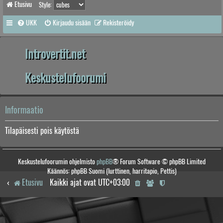
Etusivu
Style:
UKK
Kirjaudu sisään
Rekisteröidy
Introvertit.net
Keskustelufoorumi
Informaatio
Tilapäisesti pois käytöstä
Keskustelufoorumin ohjelmisto
phpBB
® Forum Software © phpBB Limited
Käännös: phpBB Suomi (lurttinen, harritapio, Pettis)
Etusivu
Kaikki ajat ovat
UTC+03:00