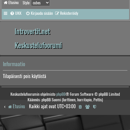
Etusivu
Style:
UKK
Kirjaudu sisään
Rekisteröidy
Introvertit.net
Keskustelufoorumi
Informaatio
Tilapäisesti pois käytöstä
Keskustelufoorumin ohjelmisto
phpBB
® Forum Software © phpBB Limited
Käännös: phpBB Suomi (lurttinen, harritapio, Pettis)
Etusivu
Kaikki ajat ovat
UTC+03:00