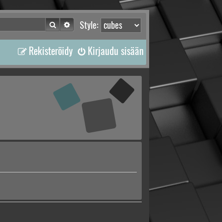
Etsi
Tarkennettu haku
Style:
Rekisteröidy
Kirjaudu sisään