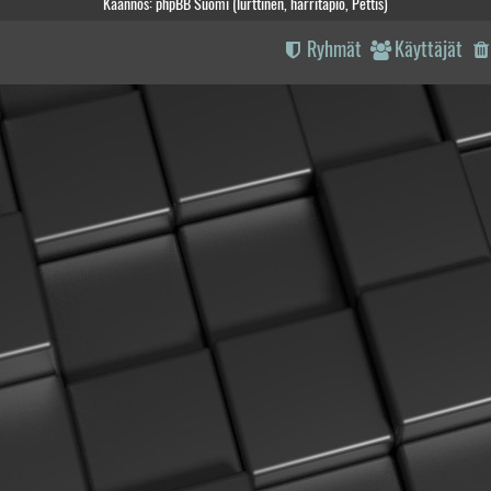
Käännös: phpBB Suomi (lurttinen, harritapio, Pettis)
Ryhmät
Käyttäjät