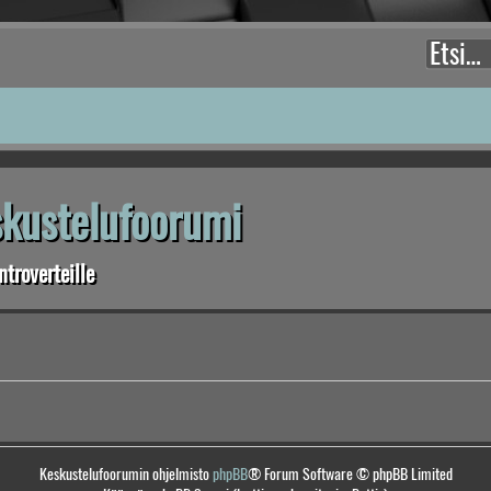
eskustelufoorumi
troverteille
Keskustelufoorumin ohjelmisto
phpBB
® Forum Software © phpBB Limited