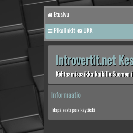
Etusivu
Pikalinkit
UKK
Introvertit.net K
Kohtaamispaikka kaikille Suomen in
Informaatio
Tilapäisesti pois käytöstä