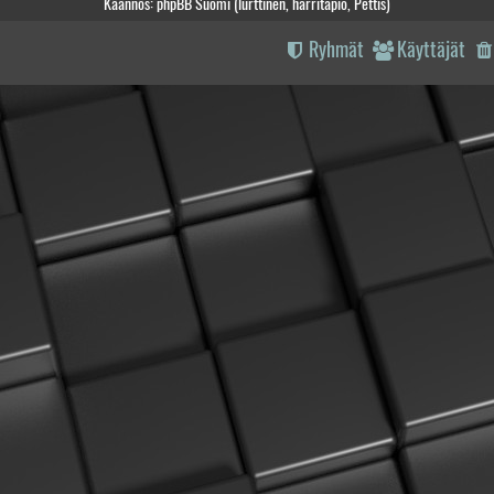
Käännös: phpBB Suomi (lurttinen, harritapio, Pettis)
Ryhmät
Käyttäjät