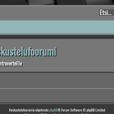
eskustelufoorumi
troverteille
Keskustelufoorumin ohjelmisto
phpBB
® Forum Software © phpBB Limited