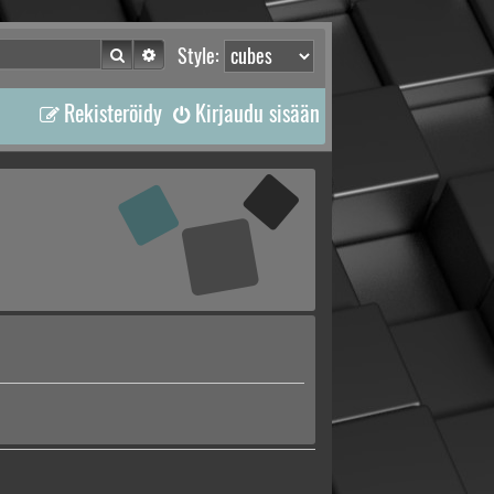
Etsi
Tarkennettu haku
Style:
Rekisteröidy
Kirjaudu sisään