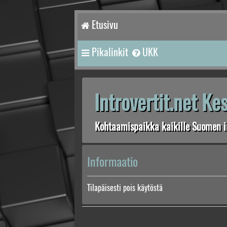
Etusivu
Pikalinkit
UKK
Introvertit.net K
Kohtaamispaikka kaikille Suomen in
Informaatio
Tilapäisesti pois käytöstä