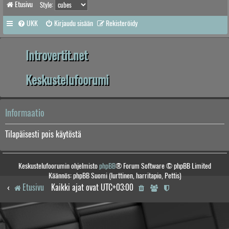
Etusivu
Style:
UKK
Kirjaudu sisään
Rekisteröidy
Introvertit.net
Keskustelufoorumi
Informaatio
Tilapäisesti pois käytöstä
Keskustelufoorumin ohjelmisto
phpBB
® Forum Software © phpBB Limited
Käännös: phpBB Suomi (lurttinen, harritapio, Pettis)
Etusivu
Kaikki ajat ovat
UTC+03:00