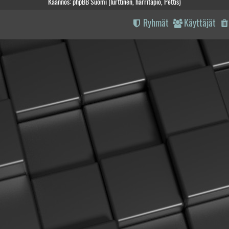
Käännös: phpBB Suomi (lurttinen, harritapio, Pettis)
Ryhmät
Käyttäjät