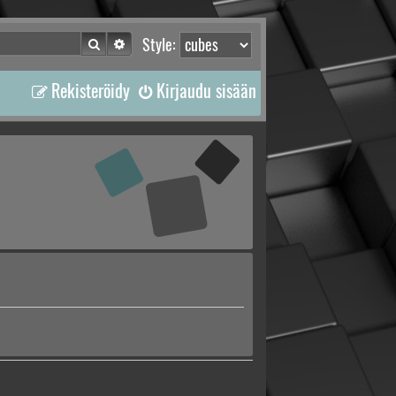
Etsi
Tarkennettu haku
Style:
Rekisteröidy
Kirjaudu sisään