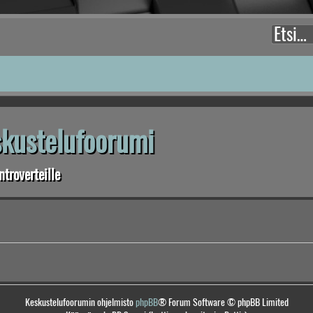
eskustelufoorumi
troverteille
Keskustelufoorumin ohjelmisto
phpBB
® Forum Software © phpBB Limited