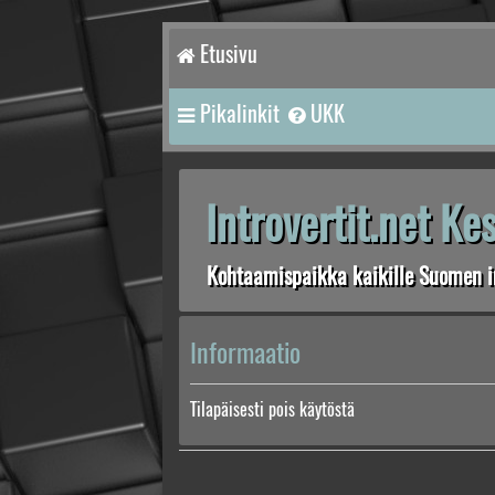
Etusivu
Pikalinkit
UKK
Introvertit.net K
Kohtaamispaikka kaikille Suomen in
Informaatio
Tilapäisesti pois käytöstä