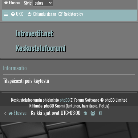
Etusivu
Style:
UKK
Kirjaudu sisään
Rekisteröidy
Introvertit.net
Keskustelufoorumi
Informaatio
Tilapäisesti pois käytöstä
Keskustelufoorumin ohjelmisto
phpBB
® Forum Software © phpBB Limited
Käännös: phpBB Suomi (lurttinen, harritapio, Pettis)
Etusivu
Kaikki ajat ovat
UTC+03:00