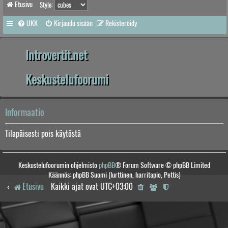
Etusivu
Style:
UKK
Kirjaudu sisään
Rekisteröidy
Introvertit.net
Keskustelufoorumi
Informaatio
Tilapäisesti pois käytöstä
Keskustelufoorumin ohjelmisto
phpBB
® Forum Software © phpBB Limited
Käännös: phpBB Suomi (lurttinen, harritapio, Pettis)
Etusivu
Kaikki ajat ovat
UTC+03:00