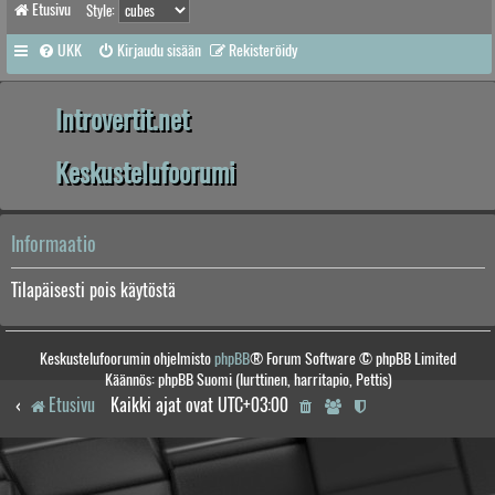
Etusivu
Style:
UKK
Kirjaudu sisään
Rekisteröidy
Introvertit.net
Keskustelufoorumi
Informaatio
Tilapäisesti pois käytöstä
Keskustelufoorumin ohjelmisto
phpBB
® Forum Software © phpBB Limited
Käännös: phpBB Suomi (lurttinen, harritapio, Pettis)
Etusivu
Kaikki ajat ovat
UTC+03:00