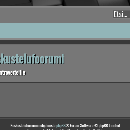
eskustelufoorumi
troverteille
Keskustelufoorumin ohjelmisto
phpBB
® Forum Software © phpBB Limited