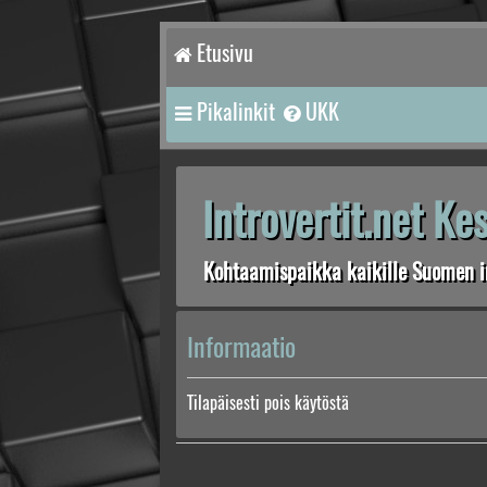
Etusivu
Pikalinkit
UKK
Introvertit.net K
Kohtaamispaikka kaikille Suomen in
Informaatio
Tilapäisesti pois käytöstä