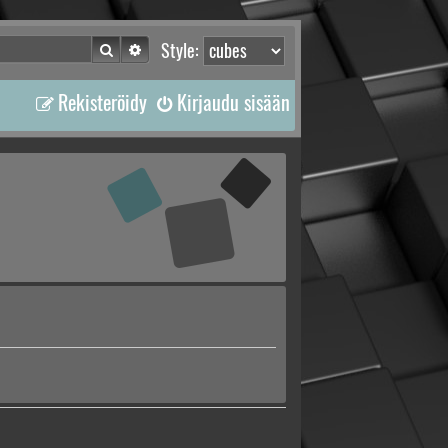
Etsi
Tarkennettu haku
Style:
Rekisteröidy
Kirjaudu sisään