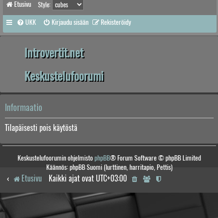
Etusivu
Style:
UKK
Kirjaudu sisään
Rekisteröidy
Introvertit.net
Keskustelufoorumi
Informaatio
Tilapäisesti pois käytöstä
Keskustelufoorumin ohjelmisto
phpBB
® Forum Software © phpBB Limited
Käännös: phpBB Suomi (lurttinen, harritapio, Pettis)
Etusivu
Kaikki ajat ovat
UTC+03:00