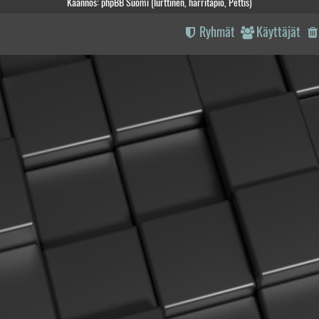
Käännös: phpBB Suomi (lurttinen, harritapio, Pettis)
Ryhmät
Käyttäjät