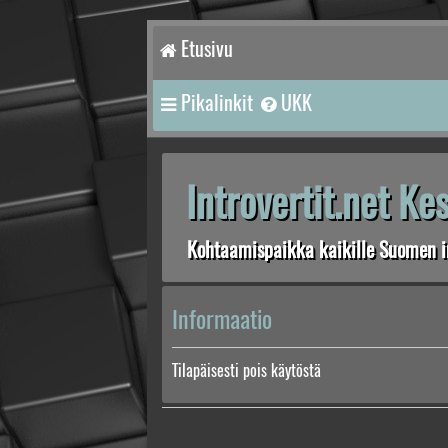
Etusivu
Pikalinkit
UKK
Introvertit.net K
Kohtaamispaikka kaikille Suomen in
Informaatio
Tilapäisesti pois käytöstä