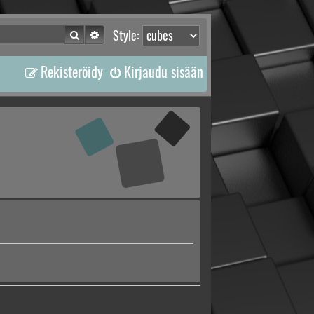
Etsi
Tarkennettu haku
Style:
Rekisteröidy
Kirjaudu sisään