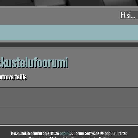
eskustelufoorumi
troverteille
Keskustelufoorumin ohjelmisto
phpBB
® Forum Software © phpBB Limited