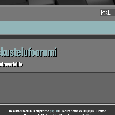
eskustelufoorumi
troverteille
Keskustelufoorumin ohjelmisto
phpBB
® Forum Software © phpBB Limited