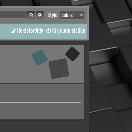
Etsi
Tarkennettu haku
Style:
Rekisteröidy
Kirjaudu sisään