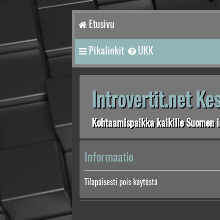
Etusivu
Pikalinkit
UKK
Introvertit.net K
Kohtaamispaikka kaikille Suomen in
Informaatio
Tilapäisesti pois käytöstä