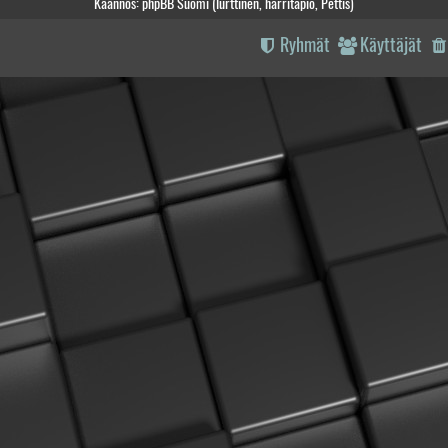
Käännös: phpBB Suomi (lurttinen, harritapio, Pettis)
Ryhmät
Käyttäjät