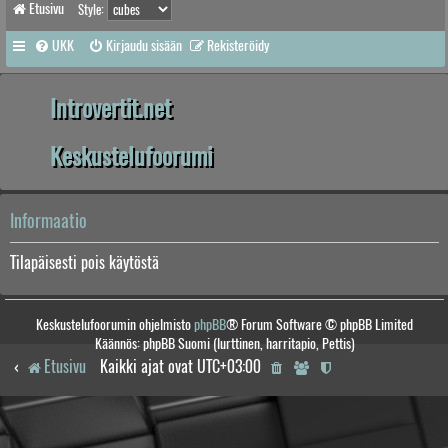
Etusivu
Style:
UKK
Kirjaudu sisään
Rekisteröidy
Introvertit.net
Keskustelufoorumi
Informaatio
Tilapäisesti pois käytöstä
Keskustelufoorumin ohjelmisto
phpBB
® Forum Software © phpBB Limited
Käännös: phpBB Suomi (lurttinen, harritapio, Pettis)
Etusivu
Kaikki ajat ovat
UTC+03:00