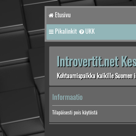
Etusivu
Pikalinkit
UKK
Introvertit.net K
Kohtaamispaikka kaikille Suomen in
Informaatio
Tilapäisesti pois käytöstä