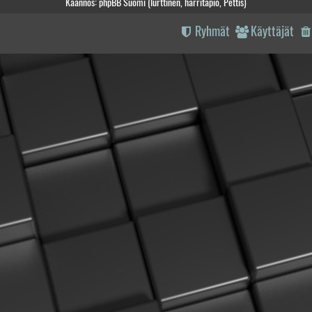
Käännös: phpBB Suomi (lurttinen, harritapio, Pettis)
Ryhmät
Käyttäjät