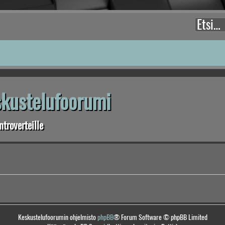
eskustelufoorumi
troverteille
Keskustelufoorumin ohjelmisto
phpBB
® Forum Software © phpBB Limited