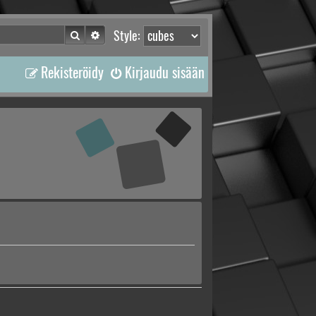
Etsi
Tarkennettu haku
Style:
Rekisteröidy
Kirjaudu sisään