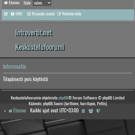
Etusivu
Style:
UKK
Kirjaudu sisään
Rekisteröidy
Introvertit.net
Keskustelufoorumi
Informaatio
Tilapäisesti pois käytöstä
Keskustelufoorumin ohjelmisto
phpBB
® Forum Software © phpBB Limited
Käännös: phpBB Suomi (lurttinen, harritapio, Pettis)
Etusivu
Kaikki ajat ovat
UTC+03:00