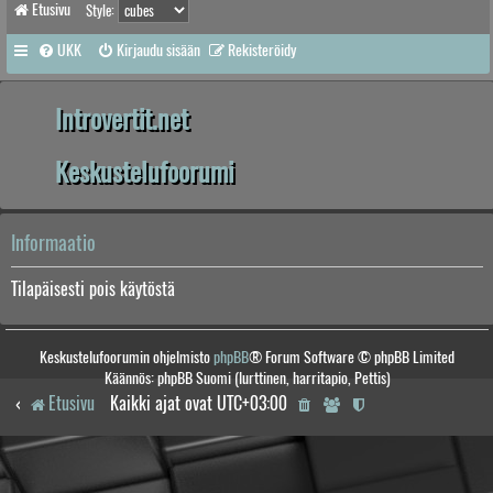
Etusivu
Style:
UKK
Kirjaudu sisään
Rekisteröidy
Introvertit.net
Keskustelufoorumi
Informaatio
Tilapäisesti pois käytöstä
Keskustelufoorumin ohjelmisto
phpBB
® Forum Software © phpBB Limited
Käännös: phpBB Suomi (lurttinen, harritapio, Pettis)
Etusivu
Kaikki ajat ovat
UTC+03:00