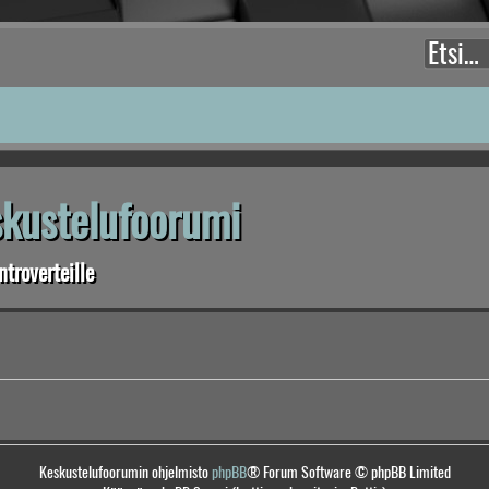
eskustelufoorumi
troverteille
Keskustelufoorumin ohjelmisto
phpBB
® Forum Software © phpBB Limited