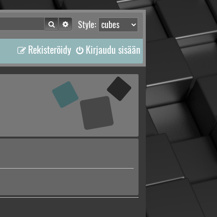
Etsi
Tarkennettu haku
Style:
Rekisteröidy
Kirjaudu sisään