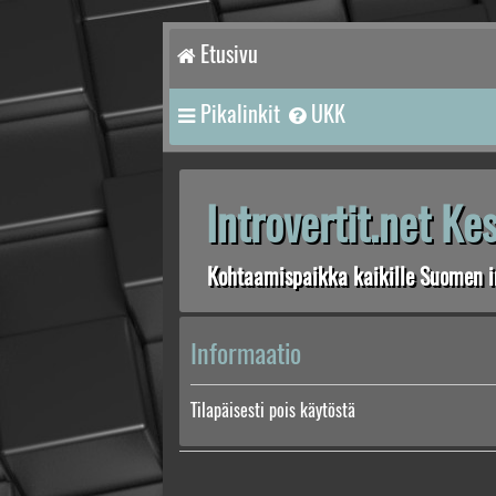
Etusivu
Pikalinkit
UKK
Introvertit.net K
Kohtaamispaikka kaikille Suomen in
Informaatio
Tilapäisesti pois käytöstä