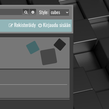
Etsi
Tarkennettu haku
Style:
Rekisteröidy
Kirjaudu sisään