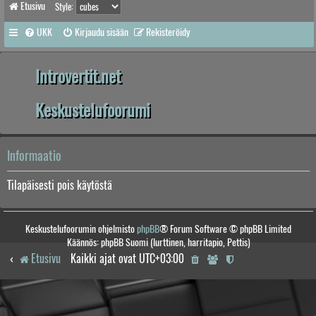
Etusivu
Style:
UKK
Kirjaudu sisään
Rekisteröidy
Introvertit.net
Keskustelufoorumi
Informaatio
Tilapäisesti pois käytöstä
Keskustelufoorumin ohjelmisto
phpBB
® Forum Software © phpBB Limited
Käännös: phpBB Suomi (lurttinen, harritapio, Pettis)
Etusivu
Kaikki ajat ovat
UTC+03:00