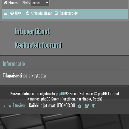
Etusivu
Style:
UKK
Kirjaudu sisään
Rekisteröidy
Introvertit.net
Keskustelufoorumi
Informaatio
Tilapäisesti pois käytöstä
Keskustelufoorumin ohjelmisto
phpBB
® Forum Software © phpBB Limited
Käännös: phpBB Suomi (lurttinen, harritapio, Pettis)
Etusivu
Kaikki ajat ovat
UTC+03:00