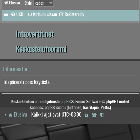
Etusivu
Style:
UKK
Kirjaudu sisään
Rekisteröidy
Introvertit.net
Keskustelufoorumi
Informaatio
Tilapäisesti pois käytöstä
Keskustelufoorumin ohjelmisto
phpBB
® Forum Software © phpBB Limited
Käännös: phpBB Suomi (lurttinen, harritapio, Pettis)
Etusivu
Kaikki ajat ovat
UTC+03:00