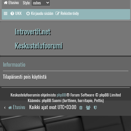
Etusivu
Style:
UKK
Kirjaudu sisään
Rekisteröidy
Introvertit.net
Keskustelufoorumi
Informaatio
Tilapäisesti pois käytöstä
Keskustelufoorumin ohjelmisto
phpBB
® Forum Software © phpBB Limited
Käännös: phpBB Suomi (lurttinen, harritapio, Pettis)
Etusivu
Kaikki ajat ovat
UTC+03:00