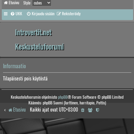
Etusivu
Style:
UKK
Kirjaudu sisään
Rekisteröidy
Introvertit.net
Keskustelufoorumi
Informaatio
Tilapäisesti pois käytöstä
Keskustelufoorumin ohjelmisto
phpBB
® Forum Software © phpBB Limited
Käännös: phpBB Suomi (lurttinen, harritapio, Pettis)
Etusivu
Kaikki ajat ovat
UTC+03:00