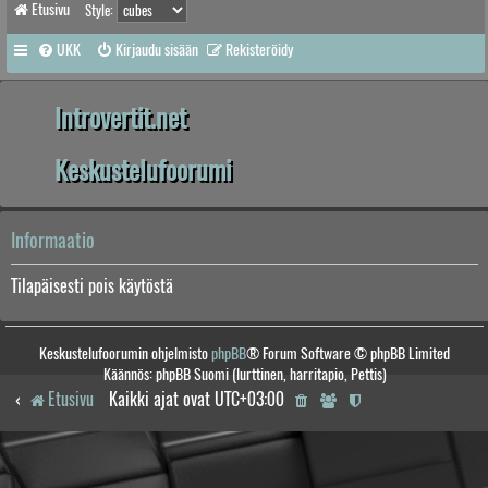
Etusivu
Style:
UKK
Kirjaudu sisään
Rekisteröidy
Introvertit.net
Keskustelufoorumi
Informaatio
Tilapäisesti pois käytöstä
Keskustelufoorumin ohjelmisto
phpBB
® Forum Software © phpBB Limited
Käännös: phpBB Suomi (lurttinen, harritapio, Pettis)
Etusivu
Kaikki ajat ovat
UTC+03:00