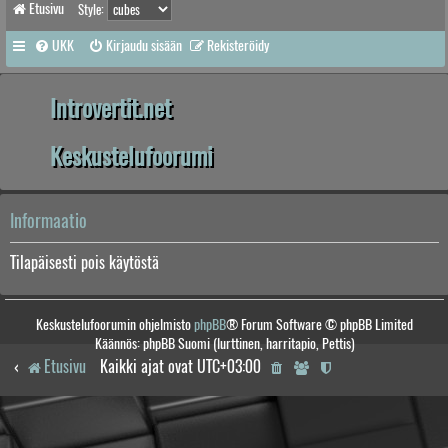
Etusivu
Style:
UKK
Kirjaudu sisään
Rekisteröidy
Introvertit.net
Keskustelufoorumi
Informaatio
Tilapäisesti pois käytöstä
Keskustelufoorumin ohjelmisto
phpBB
® Forum Software © phpBB Limited
Käännös: phpBB Suomi (lurttinen, harritapio, Pettis)
Etusivu
Kaikki ajat ovat
UTC+03:00